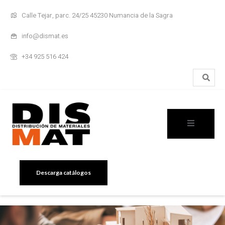
Calle Tejar, parc. 24/25 45230 Numancia de la Sagra
info@dismat.es
+34 925 516 424
Descarga catálogos