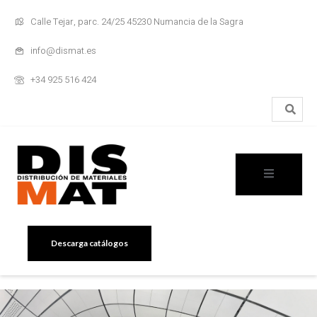
Calle Tejar, parc. 24/25 45230 Numancia de la Sagra
info@dismat.es
+34 925 516 424
Descarga catálogos