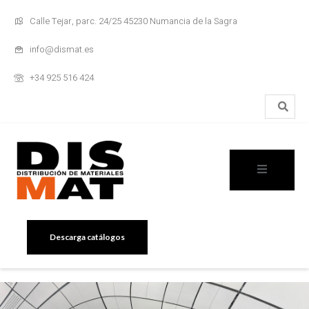
Calle Tejar, parc. 24/25 45230 Numancia de la Sagra
info@dismat.es
+34 925 516 424
Descarga catálogos