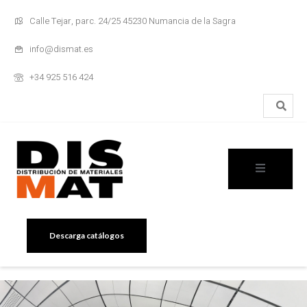
Calle Tejar, parc. 24/25 45230 Numancia de la Sagra
info@dismat.es
+34 925 516 424
Descarga catálogos