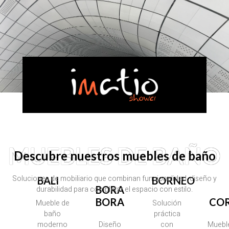
MUEBLES DE BAÑO​
Descubre nuestros muebles de baño
Soluciones de mobiliario que combinan funcionalidad, diseño y
BALI
BORNEO
BORA
durabilidad para completar el espacio con estilo.
BORA​
CO
Mueble de
Solución
baño
práctica
moderno
Diseño
con
Muebl