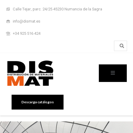
Calle Tejar, parc. 24/25 45230 Numancia de la Sagra
info@dismat.es
+34 925 516 424
Descarga catálogos