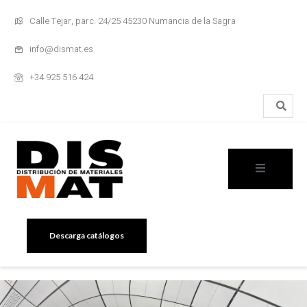
Calle Tejar, parc. 24/25 45230 Numancia de la Sagra
info@dismat.es
+34 925 516 424
Descarga catálogos