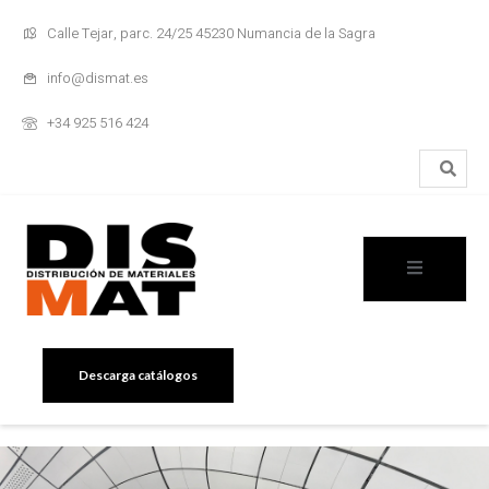
Calle Tejar, parc. 24/25 45230 Numancia de la Sagra
info@dismat.es
+34 925 516 424
Descarga catálogos